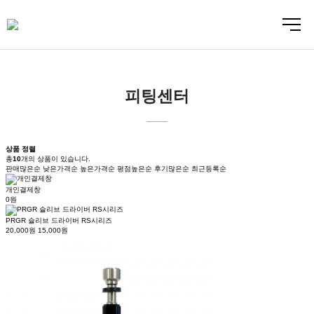
24
시간
안보기
닫기
피팅센터
상품 정렬
총
10
개
의 상품이 있습니다.
판매많은순
낮은가격순
높은가격순
평점높은순
후기많은순
최근등록순
개인결제창
0원
PRGR 슬리브 드라이버 RS시리즈
20,000원
15,000원