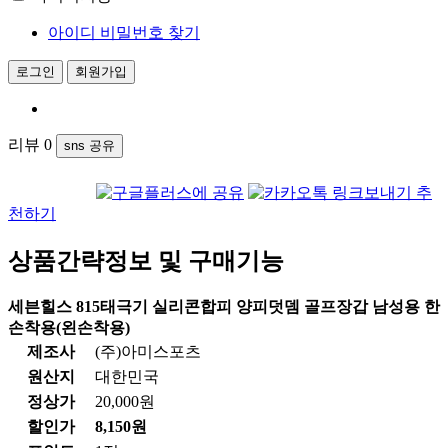
아이디 비밀번호 찾기
리뷰
0
sns 공유
추
천하기
상품간략정보 및 구매기능
세븐힐스 815태극기 실리콘합피 양피덧뎀 골프장갑 남성용 한
손착용(왼손착용)
제조사
(주)아미스포츠
원산지
대한민국
정상가
20,000원
할인가
8,150원