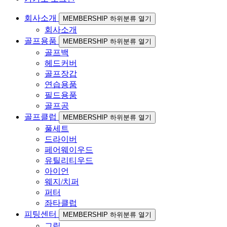
회사소개
MEMBERSHIP 하위분류 열기
회사소개
골프용품
MEMBERSHIP 하위분류 열기
골프백
헤드커버
골프장갑
연습용품
필드용품
골프공
골프클럽
MEMBERSHIP 하위분류 열기
풀세트
드라이버
페어웨이우드
유틸리티우드
아이언
웨지/치퍼
퍼터
좌타클럽
피팅센터
MEMBERSHIP 하위분류 열기
그립