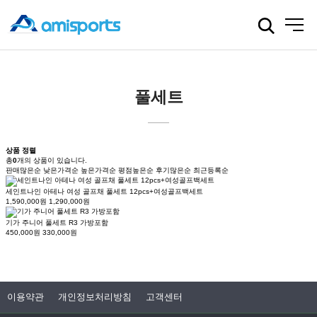
24
시간
안보기
닫기
풀세트
상품 정렬
총
0
개
의 상품이 있습니다.
판매많은순
낮은가격순
높은가격순
평점높은순
후기많은순
최근등록순
세인트나인 아테나 여성 골프채 풀세트 12pcs+여성골프백세트
1,590,000원
1,290,000원
기가 주니어 풀세트 R3 가방포함
450,000원
330,000원
이용약관
개인정보처리방침
고객센터